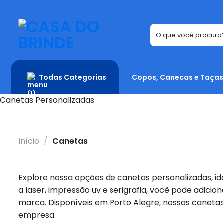
Skip
to
content
Todas Categorias
Copos, Canecas e Taças
Canetas Personalizadas
Início
/
Canetas
Explore nossa opções de canetas personalizadas, i
a laser, impressão uv e serigrafia, você pode adici
marca. Disponíveis em Porto Alegre, nossas canetas 
empresa.