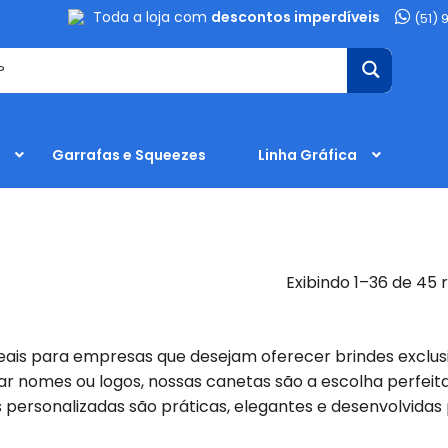
Toda a loja com
descontos imperdíveis
(51) 
Garrafas e Squeezes
Linha Gráfica
Exibindo 1–36 de 45 
deais para empresas que desejam oferecer brindes excl
onar nomes ou logos, nossas canetas são a escolha perfei
personalizadas são práticas, elegantes e desenvolvidas 