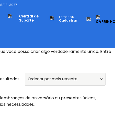
98218-3977
Central de
Entrar ou
Suporte
Cadastrar
e você possa criar algo verdadeiramente único. Entre
resultados
 lembranças de aniversário ou presentes únicos,
uas necessidades.