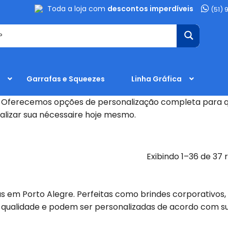
Toda a loja com
descontos imperdíveis
(51) 
Garrafas e Squeezes
Linha Gráfica
? Oferecemos opções de personalização completa para qu
alizar sua nécessaire hoje mesmo.
Exibindo 1–36 de 37 
s em Porto Alegre. Perfeitas como brindes corporativos,
a qualidade e podem ser personalizadas de acordo com s