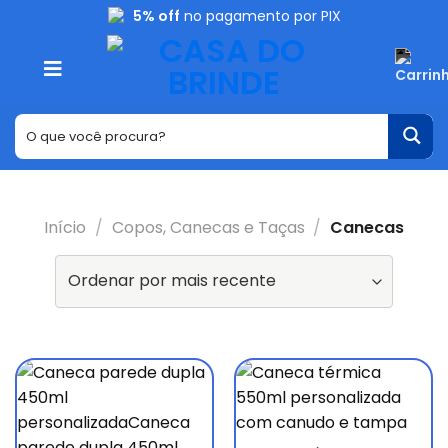
Skip
5% off
no pagamento por PIX
to
content
Início
/
Copos, Canecas e Taças
/
Canecas