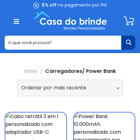
Skip
5% off
no pagamento por PIX
to
content
Início
/
Carregadores/ Power Bank