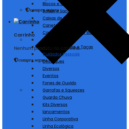
Blocos e Cadernos
compra segura
Bolsas e Sacolas
Caixas de Som
Canetas
Carregadores/ Power Bank
Carrinho
Chaveiros
Copos, Canecas e Taças
Nenhum produto no carrinho.
Cuidados Pessoais
compra segura
Destaques
Diversos
Eventos
Fones de Ouvido
Garrafas e Squeezes
Guarda Chuva
Kits Diversos
lancamentos
Linha Corporativa
Linha Ecológica