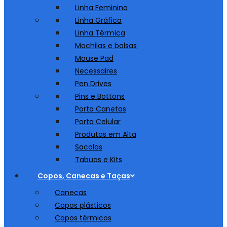
Linha Feminina
Linha Gráfica
Linha Térmica
Mochilas e bolsas
Mouse Pad
Necessaires
Pen Drives
Pins e Bottons
Porta Canetas
Porta Celular
Produtos em Alta
Sacolas
Tabuas e Kits
Copos, Canecas e Taças
Canecas
Copos plásticos
Copos térmicos