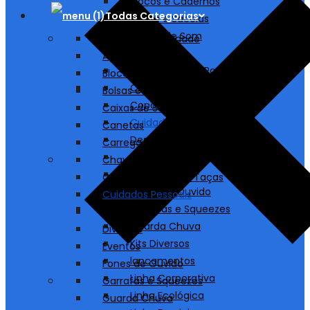
Blocos e Cadernos
Todas Categorias
Bolsas e Sacolas
Caixas de Som
A partir de 1 unidade
Canetas
Agendas
Carregadores/ Power Bank
Blocos e Cadernos
Chaveiros
Bolsas e Sacolas
Copos, Canecas e Taças
Caixas de Som
Cuidados Pessoais
Canetas
Destaques
Carregadores/ Power Bank
Diversos
Chaveiros
Eventos
Copos, Canecas e Taças
Fones de Ouvido
Cuidados Pessoais
Garrafas e Squeezes
Destaques
Guarda Chuva
Diversos
Kits Diversos
Eventos
lancamentos
Fones de Ouvido
Linha Corporativa
Garrafas e Squeezes
Linha Ecológica
Guarda Chuva