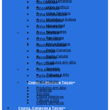
Linha Feminina
Kits Diversos
Linha Gráfica
lancamentos
Linha Térmica
Linha Corporativa
Mochilas e bolsas
Linha Ecológica
Mouse Pad
Linha Feminina
Necessaires
Linha Gráfica
Pen Drives
Linha Térmica
Pins e Bottons
Mochilas e bolsas
Porta Canetas
Mouse Pad
Porta Celular
Necessaires
Produtos em Alta
Pen Drives
Sacolas
Pins e Bottons
Tabuas e Kits
Porta Canetas
Porta Celular
Copos, Canecas e Taças
Produtos em Alta
Canecas
Sacolas
Copos plásticos
Tabuas e Kits
Copos térmicos
Copos, Canecas e Taças