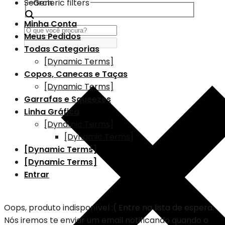
Search
Generic filters
Minha Conta
Meus Pedidos
Todas Categorias
[Dynamic Terms]
Copos, Canecas e Taças
[Dynamic Terms]
Garrafas e Squeezes
Linha Gráfica
[Dynamic Terms]
[Dynamic Terms]
[Dynamic Terms]
[Dynamic Terms]
Entrar
Oops, produto indisponível :(
Entre na lista de espera.
Nós iremos te enviar um email notificando quando o