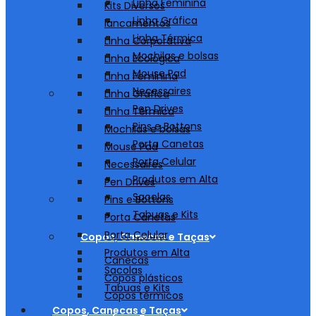
Linha Feminina
Kits Diversos
Linha Gráfica
lancamentos
Linha Térmica
Linha Corporativa
Mochilas e bolsas
Linha Ecológica
Mouse Pad
Linha Feminina
Necessaires
Linha Gráfica
Pen Drives
Linha Térmica
Pins e Bottons
Mochilas e bolsas
Porta Canetas
Mouse Pad
Porta Celular
Necessaires
Produtos em Alta
Pen Drives
Sacolas
Pins e Bottons
Tabuas e Kits
Porta Canetas
Porta Celular
Copos, Canecas e Taças
Produtos em Alta
Canecas
Sacolas
Copos plásticos
Tabuas e Kits
Copos térmicos
Copos, Canecas e Taças