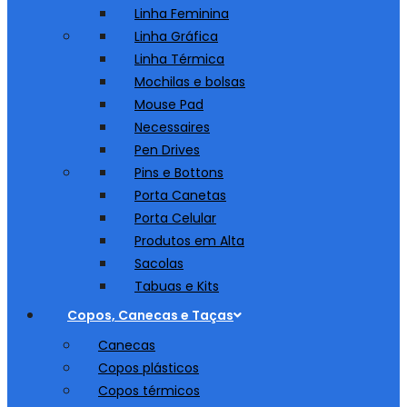
Linha Feminina
Linha Gráfica
Linha Térmica
Mochilas e bolsas
Mouse Pad
Necessaires
Pen Drives
Pins e Bottons
Porta Canetas
Porta Celular
Produtos em Alta
Sacolas
Tabuas e Kits
Copos, Canecas e Taças
Canecas
Copos plásticos
Copos térmicos