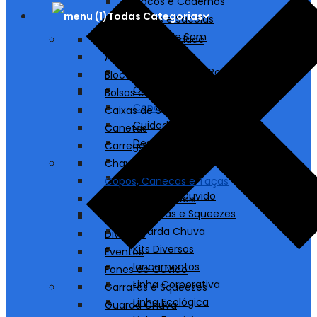
Blocos e Cadernos
Todas Categorias
Bolsas e Sacolas
Caixas de Som
A partir de 1 unidade
Canetas
Agendas
Carregadores/ Power Bank
Blocos e Cadernos
Chaveiros
Bolsas e Sacolas
Copos, Canecas e Taças
Caixas de Som
Cuidados Pessoais
Canetas
Destaques
Carregadores/ Power Bank
Diversos
Chaveiros
Eventos
Copos, Canecas e Taças
Fones de Ouvido
Cuidados Pessoais
Garrafas e Squeezes
Destaques
Guarda Chuva
Diversos
Kits Diversos
Eventos
lancamentos
Fones de Ouvido
Linha Corporativa
Garrafas e Squeezes
Linha Ecológica
Guarda Chuva