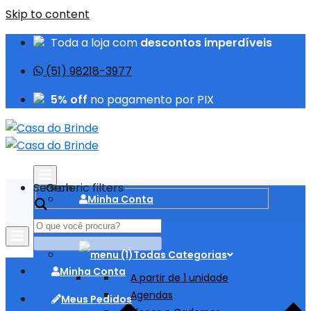
Skip to content
Toda a loja com
descontos imperdíveis
(51) 98218-3977
5% off
no pagamento por PIX
Search
Generic filters
Minha Conta
Meus Pedidos
Todas Categorias
Minha Conta
A partir de 1 unidade
Agendas
Meus Pedidos