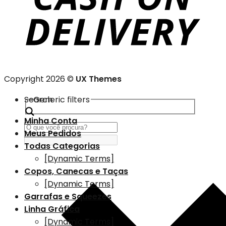
Copyright 2026 ©
UX Themes
Search
Generic filters
Minha Conta
Meus Pedidos
Todas Categorias
[Dynamic Terms]
Copos, Canecas e Taças
[Dynamic Terms]
Garrafas e Squeezes
Linha Gráfica
[Dynamic Terms]