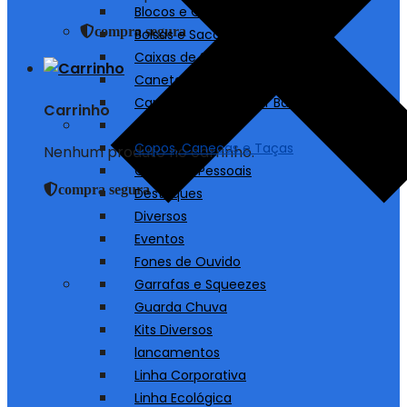
Blocos e Cadernos
compra segura
Bolsas e Sacolas
Caixas de Som
Canetas
Carregadores/ Power Bank
Carrinho
Chaveiros
Copos, Canecas e Taças
Nenhum produto no carrinho.
Cuidados Pessoais
compra segura
Destaques
Diversos
Eventos
Fones de Ouvido
Garrafas e Squeezes
Guarda Chuva
Kits Diversos
lancamentos
Linha Corporativa
Linha Ecológica