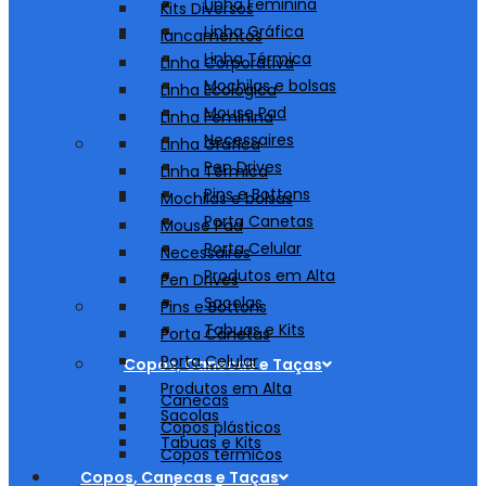
Linha Feminina
Kits Diversos
Linha Gráfica
lancamentos
Linha Térmica
Linha Corporativa
Mochilas e bolsas
Linha Ecológica
Mouse Pad
Linha Feminina
Necessaires
Linha Gráfica
Pen Drives
Linha Térmica
Pins e Bottons
Mochilas e bolsas
Porta Canetas
Mouse Pad
Porta Celular
Necessaires
Produtos em Alta
Pen Drives
Sacolas
Pins e Bottons
Tabuas e Kits
Porta Canetas
Porta Celular
Copos, Canecas e Taças
Produtos em Alta
Canecas
Sacolas
Copos plásticos
Tabuas e Kits
Copos térmicos
Copos, Canecas e Taças