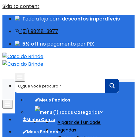
Skip to content
Toda a loja com
descontos imperdíveis
(51) 98218-3977
5% off
no pagamento por PIX
Minha Conta
Meus Pedidos
Todas Categorias
Minha Conta
A partir de 1 unidade
Agendas
Meus Pedidos