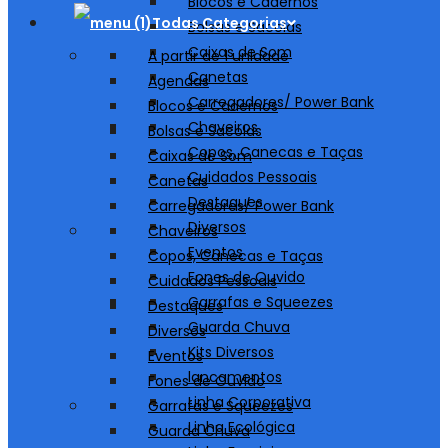
Blocos e Cadernos
Todas Categorias
Bolsas e Sacolas
Caixas de Som
A partir de 1 unidade
Canetas
Agendas
Carregadores/ Power Bank
Blocos e Cadernos
Chaveiros
Bolsas e Sacolas
Copos, Canecas e Taças
Caixas de Som
Cuidados Pessoais
Canetas
Destaques
Carregadores/ Power Bank
Diversos
Chaveiros
Eventos
Copos, Canecas e Taças
Fones de Ouvido
Cuidados Pessoais
Garrafas e Squeezes
Destaques
Guarda Chuva
Diversos
Kits Diversos
Eventos
lancamentos
Fones de Ouvido
Linha Corporativa
Garrafas e Squeezes
Linha Ecológica
Guarda Chuva