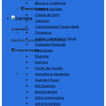
Blocos e Cadernos
compra segura
Bolsas e Sacolas
Caixas de Som
Canetas
Carregadores/ Power Bank
Carrinho
Chaveiros
Copos, Canecas e Taças
Nenhum produto no carrinho.
Cuidados Pessoais
compra segura
Destaques
Diversos
Eventos
Fones de Ouvido
Garrafas e Squeezes
Guarda Chuva
Kits Diversos
lancamentos
Linha Corporativa
Linha Ecológica