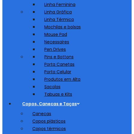
Linha Feminina
Linha Gráfica
Linha Térmica
Mochilas e bolsas
Mouse Pad
Necessaires
Pen Drives
Pins e Bottons
Porta Canetas
Porta Celular
Produtos em Alta
Sacolas
Tabuas e Kits
Copos, Canecas e Taças
Canecas
Copos plásticos
Copos térmicos