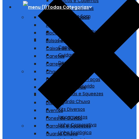
Blocos e Cadernos
Todas Categorias
Bolsas e Sacolas
Caixas de Som
A partir de 1 unidade
Canetas
Agendas
Carregadores/ Power Bank
Blocos e Cadernos
Chaveiros
Bolsas e Sacolas
Copos, Canecas e Taças
Caixas de Som
Cuidados Pessoais
Canetas
Destaques
Carregadores/ Power Bank
Diversos
Chaveiros
Eventos
Copos, Canecas e Taças
Fones de Ouvido
Cuidados Pessoais
Garrafas e Squeezes
Destaques
Guarda Chuva
Diversos
Kits Diversos
Eventos
lancamentos
Fones de Ouvido
Linha Corporativa
Garrafas e Squeezes
Linha Ecológica
Guarda Chuva