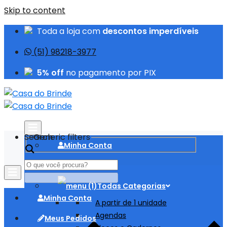
Skip to content
Toda a loja com
descontos imperdíveis
(51) 98218-3977
5% off
no pagamento por PIX
Search
Generic filters
Minha Conta
Meus Pedidos
Todas Categorias
Minha Conta
A partir de 1 unidade
Agendas
Meus Pedidos