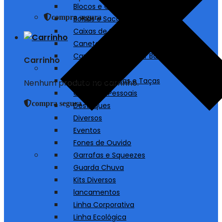
Blocos e Cadernos
compra segura
Bolsas e Sacolas
Caixas de Som
Canetas
Carregadores/ Power Bank
Carrinho
Chaveiros
Copos, Canecas e Taças
Nenhum produto no carrinho.
Cuidados Pessoais
compra segura
Destaques
Diversos
Eventos
Fones de Ouvido
Garrafas e Squeezes
Guarda Chuva
Kits Diversos
lancamentos
Linha Corporativa
Linha Ecológica