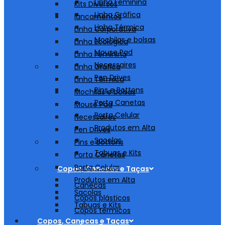
Linha Feminina
Kits Diversos
Linha Gráfica
lancamentos
Linha Térmica
Linha Corporativa
Mochilas e bolsas
Linha Ecológica
Mouse Pad
Linha Feminina
Necessaires
Linha Gráfica
Pen Drives
Linha Térmica
Pins e Bottons
Mochilas e bolsas
Porta Canetas
Mouse Pad
Porta Celular
Necessaires
Produtos em Alta
Pen Drives
Sacolas
Pins e Bottons
Tabuas e Kits
Porta Canetas
Porta Celular
Copos, Canecas e Taças
Produtos em Alta
Canecas
Sacolas
Copos plásticos
Tabuas e Kits
Copos térmicos
Copos, Canecas e Taças