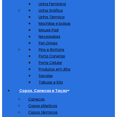
Linha Feminina
Linha Gráfica
Linha Térmica
Mochilas e bolsas
Mouse Pad
Necessaires
Pen Drives
Pins e Bottons
Porta Canetas
Porta Celular
Produtos em Alta
Sacolas
Tabuas e Kits
Copos, Canecas e Taças
Canecas
Copos plásticos
Copos térmicos