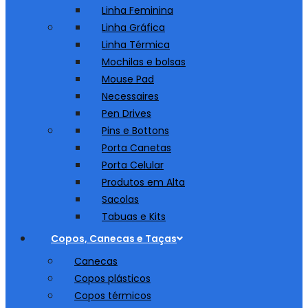
Linha Feminina
Linha Gráfica
Linha Térmica
Mochilas e bolsas
Mouse Pad
Necessaires
Pen Drives
Pins e Bottons
Porta Canetas
Porta Celular
Produtos em Alta
Sacolas
Tabuas e Kits
Copos, Canecas e Taças
Canecas
Copos plásticos
Copos térmicos