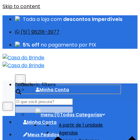
Skip to content
Toda a loja com
descontos imperdíveis
(51) 98218-3977
5% off
no pagamento por PIX
Search
Generic filters
Minha Conta
Meus Pedidos
Todas Categorias
Minha Conta
A partir de 1 unidade
Agendas
Meus Pedidos