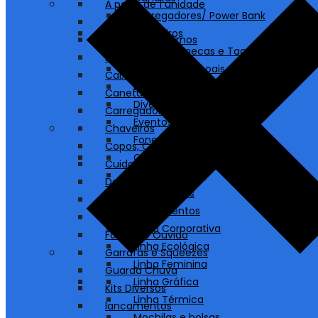
A partir de 1 unidade
Carregadores/ Power Bank
Agendas
Chaveiros
Blocos e Cadernos
Copos, Canecas e Taças
Bolsas e Sacolas
Cuidados Pessoais
Caixas de Som
Destaques
Canetas
Diversos
Carregadores/ Power Bank
Eventos
Chaveiros
Fones de Ouvido
Copos, Canecas e Taças
Garrafas e Squeezes
Cuidados Pessoais
Guarda Chuva
Destaques
Kits Diversos
Diversos
lancamentos
Eventos
Linha Corporativa
Fones de Ouvido
Linha Ecológica
Garrafas e Squeezes
Linha Feminina
Guarda Chuva
Linha Gráfica
Kits Diversos
Linha Térmica
lancamentos
Mochilas e bolsas