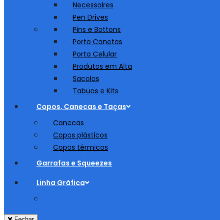
Necessaires
Pen Drives
Pins e Bottons
Porta Canetas
Porta Celular
Produtos em Alta
Sacolas
Tabuas e Kits
Copos, Canecas e Taças
Canecas
Copos plásticos
Copos térmicos
Garrafas e Squeezes
Linha Gráfica
Fechar