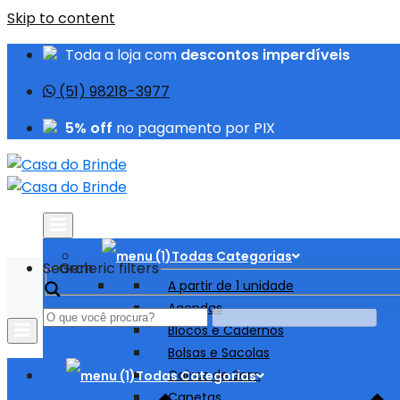
Skip to content
Toda a loja com
descontos imperdíveis
(51) 98218-3977
5% off
no pagamento por PIX
Todas Categorias
Search
Generic filters
A partir de 1 unidade
Agendas
Blocos e Cadernos
Bolsas e Sacolas
Caixas de Som
Todas Categorias
Canetas