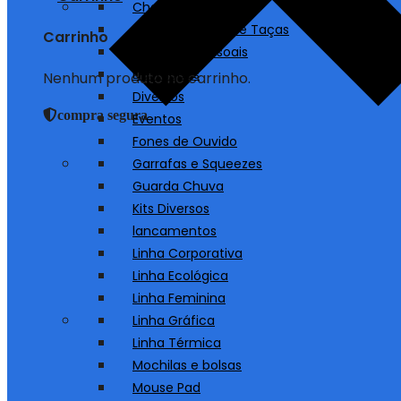
Chaveiros
Copos, Canecas e Taças
Carrinho
Cuidados Pessoais
Destaques
Nenhum produto no carrinho.
Diversos
compra segura
Eventos
Fones de Ouvido
Garrafas e Squeezes
Guarda Chuva
Kits Diversos
lancamentos
Linha Corporativa
Linha Ecológica
Linha Feminina
Linha Gráfica
Linha Térmica
Mochilas e bolsas
Mouse Pad