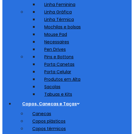
Linha Feminina
Linha Gráfica
Linha Térmica
Mochilas e bolsas
Mouse Pad
Necessaires
Pen Drives
Pins e Bottons
Porta Canetas
Porta Celular
Produtos em Alta
Sacolas
Tabuas e Kits
Copos, Canecas e Taças
Canecas
Copos plásticos
Copos térmicos