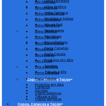
Linha Feminina
Kits Diversos
Linha Gráfica
lancamentos
Linha Térmica
Linha Corporativa
Mochilas e bolsas
Linha Ecológica
Mouse Pad
Linha Feminina
Necessaires
Linha Gráfica
Pen Drives
Linha Térmica
Pins e Bottons
Mochilas e bolsas
Porta Canetas
Mouse Pad
Porta Celular
Necessaires
Produtos em Alta
Pen Drives
Sacolas
Pins e Bottons
Tabuas e Kits
Porta Canetas
Porta Celular
Copos, Canecas e Taças
Produtos em Alta
Canecas
Sacolas
Copos plásticos
Tabuas e Kits
Copos térmicos
Copos, Canecas e Taças