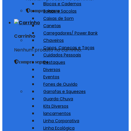
Blocos e Cadernos
compra segura
Bolsas e Sacolas
Caixas de Som
Canetas
Carregadores/ Power Bank
Carrinho
Chaveiros
Copos, Canecas e Taças
Nenhum produto no carrinho.
Cuidados Pessoais
compra segura
Destaques
Diversos
Eventos
Fones de Ouvido
Garrafas e Squeezes
Guarda Chuva
Kits Diversos
lancamentos
Linha Corporativa
Linha Ecológica