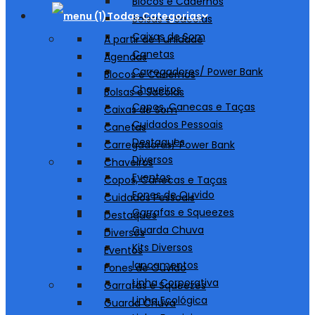
Blocos e Cadernos
Todas Categorias
Bolsas e Sacolas
Caixas de Som
A partir de 1 unidade
Canetas
Agendas
Carregadores/ Power Bank
Blocos e Cadernos
Chaveiros
Bolsas e Sacolas
Copos, Canecas e Taças
Caixas de Som
Cuidados Pessoais
Canetas
Destaques
Carregadores/ Power Bank
Diversos
Chaveiros
Eventos
Copos, Canecas e Taças
Fones de Ouvido
Cuidados Pessoais
Garrafas e Squeezes
Destaques
Guarda Chuva
Diversos
Kits Diversos
Eventos
lancamentos
Fones de Ouvido
Linha Corporativa
Garrafas e Squeezes
Linha Ecológica
Guarda Chuva