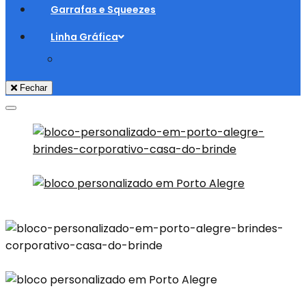
Garrafas e Squeezes
Linha Gráfica
Fechar
Adicionar aos Favoritos