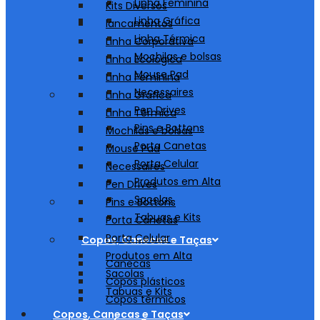
Linha Feminina
Kits Diversos
Linha Gráfica
lancamentos
Linha Térmica
Linha Corporativa
Mochilas e bolsas
Linha Ecológica
Mouse Pad
Linha Feminina
Necessaires
Linha Gráfica
Pen Drives
Linha Térmica
Pins e Bottons
Mochilas e bolsas
Porta Canetas
Mouse Pad
Porta Celular
Necessaires
Produtos em Alta
Pen Drives
Sacolas
Pins e Bottons
Tabuas e Kits
Porta Canetas
Porta Celular
Copos, Canecas e Taças
Produtos em Alta
Canecas
Sacolas
Copos plásticos
Tabuas e Kits
Copos térmicos
Copos, Canecas e Taças