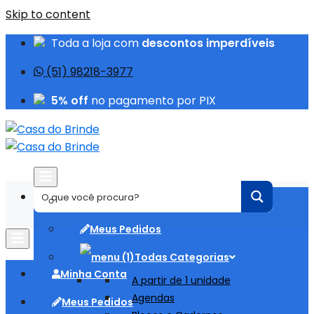
Skip to content
Toda a loja com
descontos imperdíveis
(51) 98218-3977
5% off
no pagamento por PIX
Minha Conta
Meus Pedidos
Todas Categorias
Minha Conta
A partir de 1 unidade
Agendas
Meus Pedidos