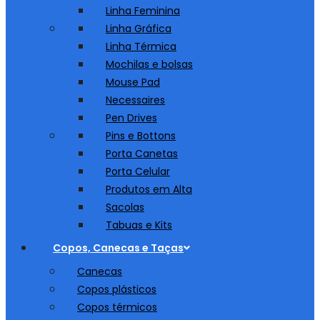
Linha Feminina
Linha Gráfica
Linha Térmica
Mochilas e bolsas
Mouse Pad
Necessaires
Pen Drives
Pins e Bottons
Porta Canetas
Porta Celular
Produtos em Alta
Sacolas
Tabuas e Kits
Copos, Canecas e Taças
Canecas
Copos plásticos
Copos térmicos