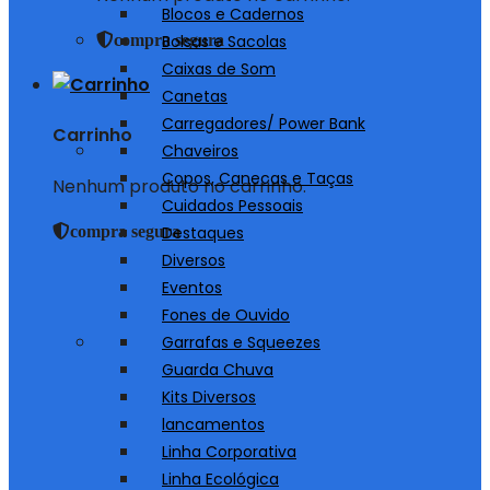
Blocos e Cadernos
compra segura
Bolsas e Sacolas
Caixas de Som
Canetas
Carregadores/ Power Bank
Carrinho
Chaveiros
Copos, Canecas e Taças
Nenhum produto no carrinho.
Cuidados Pessoais
compra segura
Destaques
Diversos
Eventos
Fones de Ouvido
Garrafas e Squeezes
Guarda Chuva
Kits Diversos
lancamentos
Linha Corporativa
Linha Ecológica