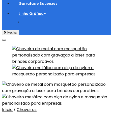
Garrafas e Squeezes
Linha Gráfica
Fechar
Adicionar aos Favoritos
Início
/
Chaveiros