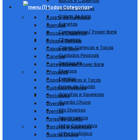
Blocos e Cadernos
Todas Categorias
Bolsas e Sacolas
Caixas de Som
A partir de 1 unidade
Canetas
Agendas
Carregadores/ Power Bank
Blocos e Cadernos
Chaveiros
Bolsas e Sacolas
Copos, Canecas e Taças
Caixas de Som
Cuidados Pessoais
Canetas
Destaques
Carregadores/ Power Bank
Diversos
Chaveiros
Eventos
Copos, Canecas e Taças
Fones de Ouvido
Cuidados Pessoais
Garrafas e Squeezes
Destaques
Guarda Chuva
Diversos
Kits Diversos
Eventos
lancamentos
Fones de Ouvido
Linha Corporativa
Garrafas e Squeezes
Linha Ecológica
Guarda Chuva