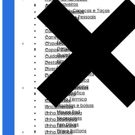
Chaveiros
Agendas
Copos, Canecas e Taças
Blocos e Cadernos
Cuidados Pessoais
Bolsas e Sacolas
Destaques
Caixas de Som
Diversos
Canetas
Eventos
Carregadores/ Power Bank
Fones de Ouvido
Chaveiros
Garrafas e Squeezes
Copos, Canecas e Taças
Guarda Chuva
Cuidados Pessoais
Kits Diversos
Destaques
lancamentos
Diversos
Linha Corporativa
Eventos
Linha Ecológica
Fones de Ouvido
Linha Feminina
Garrafas e Squeezes
Linha Gráfica
Guarda Chuva
Linha Térmica
Kits Diversos
Mochilas e bolsas
lancamentos
Mouse Pad
Linha Corporativa
Necessaires
Linha Ecológica
Pen Drives
Linha Feminina
Pins e Bottons
Linha Gráfica