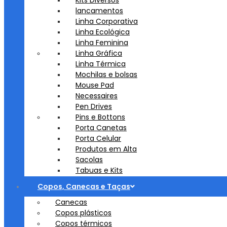
Kits Diversos
lancamentos
Linha Corporativa
Linha Ecológica
Linha Feminina
Linha Gráfica
Linha Térmica
Mochilas e bolsas
Mouse Pad
Necessaires
Pen Drives
Pins e Bottons
Porta Canetas
Porta Celular
Produtos em Alta
Sacolas
Tabuas e Kits
Copos, Canecas e Taças
Canecas
Copos plásticos
Copos térmicos