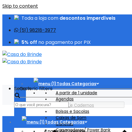
Skip to content
Toda a loja com
descontos imperdíveis
(51) 98218-3977
5% off
no pagamento por PIX
Todas Categorias
Search
Generic filters
A partir de 1 unidade
Agendas
Blocos e Cadernos
Bolsas e Sacolas
Caixas de Som
Todas Categorias
Canetas
Carregadores/ Power Bank
A partir de 1 unidade