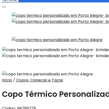
Início
/
Copos, Canecas e Taças
Copo Térmico Personaliza
Código:
BR786278