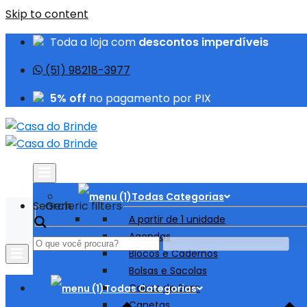
Skip to content
Toda a loja com
descontos imperdíveis
(51) 98218-3977
5% off
no pagamento por PIX
Todas Categorias
Search
Generic filters
A partir de 1 unidade
Agendas
Blocos e Cadernos
Bolsas e Sacolas
Caixas de Som
Todas Categorias
Canetas