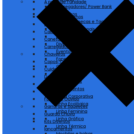
A partir de 1 unidade
Carregadores/ Power Bank
Agendas
Chaveiros
Blocos e Cadernos
Copos, Canecas e Taças
Bolsas e Sacolas
Cuidados Pessoais
Caixas de Som
Destaques
Canetas
Diversos
Carregadores/ Power Bank
Eventos
Chaveiros
Fones de Ouvido
Copos, Canecas e Taças
Garrafas e Squeezes
Cuidados Pessoais
Guarda Chuva
Destaques
Kits Diversos
Diversos
lancamentos
Eventos
Linha Corporativa
Fones de Ouvido
Linha Ecológica
Garrafas e Squeezes
Linha Feminina
Guarda Chuva
Linha Gráfica
Kits Diversos
Linha Térmica
lancamentos
Mochilas e bolsas