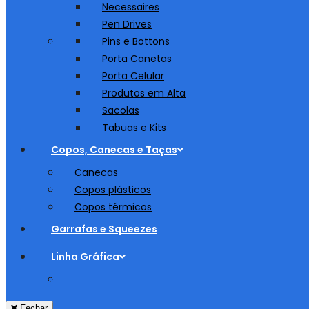
Necessaires
Pen Drives
Pins e Bottons
Porta Canetas
Porta Celular
Produtos em Alta
Sacolas
Tabuas e Kits
Copos, Canecas e Taças
Canecas
Copos plásticos
Copos térmicos
Garrafas e Squeezes
Linha Gráfica
Fechar