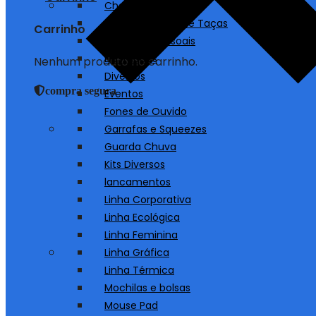
Chaveiros
Copos, Canecas e Taças
Carrinho
Cuidados Pessoais
Destaques
Nenhum produto no carrinho.
Diversos
compra segura
Eventos
Fones de Ouvido
Garrafas e Squeezes
Guarda Chuva
Kits Diversos
lancamentos
Linha Corporativa
Linha Ecológica
Linha Feminina
Linha Gráfica
Linha Térmica
Mochilas e bolsas
Mouse Pad