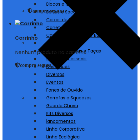
Blocos e Cadernos
compra segura
Bolsas e Sacolas
Caixas de Som
Canetas
Carregadores/ Power Bank
Carrinho
Chaveiros
Copos, Canecas e Taças
Nenhum produto no carrinho.
Cuidados Pessoais
compra segura
Destaques
Diversos
Eventos
Fones de Ouvido
Garrafas e Squeezes
Guarda Chuva
Kits Diversos
lancamentos
Linha Corporativa
Linha Ecológica