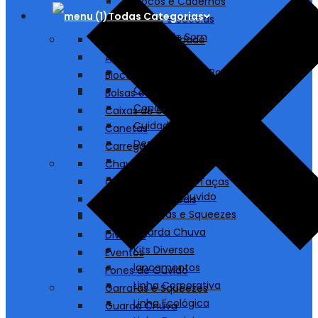
Blocos e Cadernos
Todas Categorias
Bolsas e Sacolas
Caixas de Som
A partir de 1 unidade
Canetas
Agendas
Carregadores/ Power Bank
Blocos e Cadernos
Chaveiros
Bolsas e Sacolas
Copos, Canecas e Taças
Caixas de Som
Cuidados Pessoais
Canetas
Destaques
Carregadores/ Power Bank
Diversos
Chaveiros
Eventos
Copos, Canecas e Taças
Fones de Ouvido
Cuidados Pessoais
Garrafas e Squeezes
Destaques
Guarda Chuva
Diversos
Kits Diversos
Eventos
lancamentos
Fones de Ouvido
Linha Corporativa
Garrafas e Squeezes
Linha Ecológica
Guarda Chuva