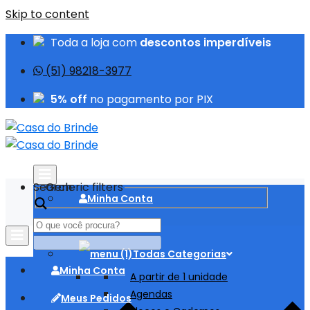
Skip to content
Toda a loja com
descontos imperdíveis
(51) 98218-3977
5% off
no pagamento por PIX
Search
Generic filters
Minha Conta
Meus Pedidos
Todas Categorias
Minha Conta
A partir de 1 unidade
Agendas
Meus Pedidos