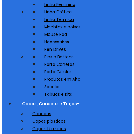
Linha Feminina
Linha Gráfica
Linha Térmica
Mochilas e bolsas
Mouse Pad
Necessaires
Pen Drives
Pins e Bottons
Porta Canetas
Porta Celular
Produtos em Alta
Sacolas
Tabuas e Kits
Copos, Canecas e Taças
Canecas
Copos plásticos
Copos térmicos