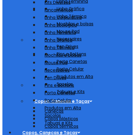
Linha Feminina
Kits Diversos
Linha Gráfica
lancamentos
Linha Térmica
Linha Corporativa
Mochilas e bolsas
Linha Ecológica
Mouse Pad
Linha Feminina
Necessaires
Linha Gráfica
Pen Drives
Linha Térmica
Pins e Bottons
Mochilas e bolsas
Porta Canetas
Mouse Pad
Porta Celular
Necessaires
Produtos em Alta
Pen Drives
Sacolas
Pins e Bottons
Tabuas e Kits
Porta Canetas
Porta Celular
Copos, Canecas e Taças
Produtos em Alta
Canecas
Sacolas
Copos plásticos
Tabuas e Kits
Copos térmicos
Copos, Canecas e Taças