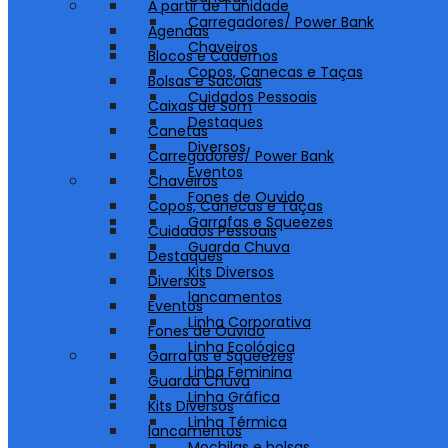
A partir de 1 unidade
Carregadores/ Power Bank
Agendas
Chaveiros
Blocos e Cadernos
Copos, Canecas e Taças
Bolsas e Sacolas
Cuidados Pessoais
Caixas de Som
Destaques
Canetas
Diversos
Carregadores/ Power Bank
Eventos
Chaveiros
Fones de Ouvido
Copos, Canecas e Taças
Garrafas e Squeezes
Cuidados Pessoais
Guarda Chuva
Destaques
Kits Diversos
Diversos
lancamentos
Eventos
Linha Corporativa
Fones de Ouvido
Linha Ecológica
Garrafas e Squeezes
Linha Feminina
Guarda Chuva
Linha Gráfica
Kits Diversos
Linha Térmica
lancamentos
Mochilas e bolsas