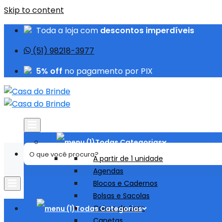
Skip to content
Toda a loja com
descontos imperdíveis
(51) 98218-3977
5% off
no pagamento por PIX
Todas Categorias
A partir de 1 unidade
Agendas
Blocos e Cadernos
Bolsas e Sacolas
Caixas de Som
Todas Categorias
Canetas