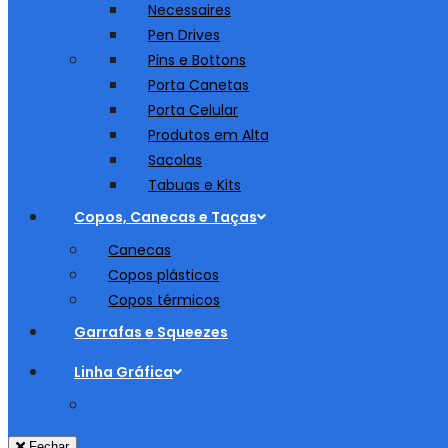
Necessaires
Pen Drives
Pins e Bottons
Porta Canetas
Porta Celular
Produtos em Alta
Sacolas
Tabuas e Kits
Copos, Canecas e Taças
Canecas
Copos plásticos
Copos térmicos
Garrafas e Squeezes
Linha Gráfica
Fechar