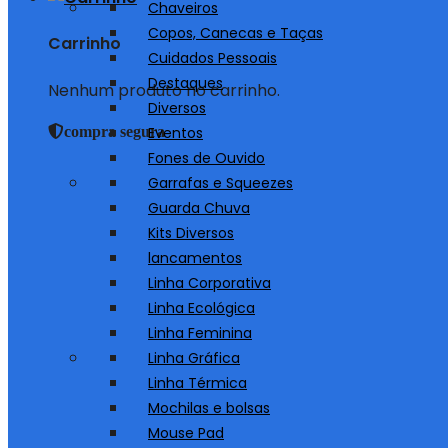
Chaveiros
Copos, Canecas e Taças
Carrinho
Cuidados Pessoais
Destaques
Nenhum produto no carrinho.
Diversos
compra segura
Eventos
Fones de Ouvido
Garrafas e Squeezes
Guarda Chuva
Kits Diversos
lancamentos
Linha Corporativa
Linha Ecológica
Linha Feminina
Linha Gráfica
Linha Térmica
Mochilas e bolsas
Mouse Pad