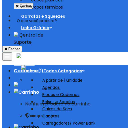
Copos plásticos
Fechar
Copos térmicos
Garrafas e Squeezes
Linha Gráfica
Central de
Suporte
Fechar
Entrar ou
Cadastrar
Todas Categorias
A partir de 1 unidade
Agendas
Blocos e Cadernos
Bolsas e Sacolas
Nenhum produto no carrinho.
Caixas de Som
compra segura
Canetas
Carregadores/ Power Bank