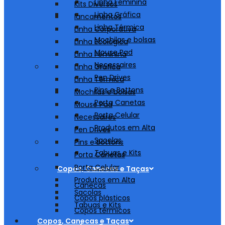
Linha Feminina
Kits Diversos
Linha Gráfica
lancamentos
Linha Térmica
Linha Corporativa
Mochilas e bolsas
Linha Ecológica
Mouse Pad
Linha Feminina
Necessaires
Linha Gráfica
Pen Drives
Linha Térmica
Pins e Bottons
Mochilas e bolsas
Porta Canetas
Mouse Pad
Porta Celular
Necessaires
Produtos em Alta
Pen Drives
Sacolas
Pins e Bottons
Tabuas e Kits
Porta Canetas
Porta Celular
Copos, Canecas e Taças
Produtos em Alta
Canecas
Sacolas
Copos plásticos
Tabuas e Kits
Copos térmicos
Copos, Canecas e Taças