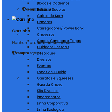
Blocos e Cadernos
compra segura
Bolsas e Sacolas
Caixas de Som
Canetas
Carregadores/ Power Bank
Carrinho
Chaveiros
Copos, Canecas e Taças
Nenhum produto no carrinho.
Cuidados Pessoais
compra segura
Destaques
Diversos
Eventos
Fones de Ouvido
Garrafas e Squeezes
Guarda Chuva
Kits Diversos
lancamentos
Linha Corporativa
Linha Ecológica