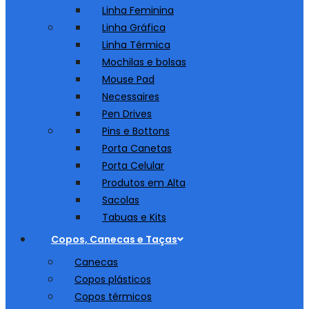
Linha Feminina
Linha Gráfica
Linha Térmica
Mochilas e bolsas
Mouse Pad
Necessaires
Pen Drives
Pins e Bottons
Porta Canetas
Porta Celular
Produtos em Alta
Sacolas
Tabuas e Kits
Copos, Canecas e Taças
Canecas
Copos plásticos
Copos térmicos