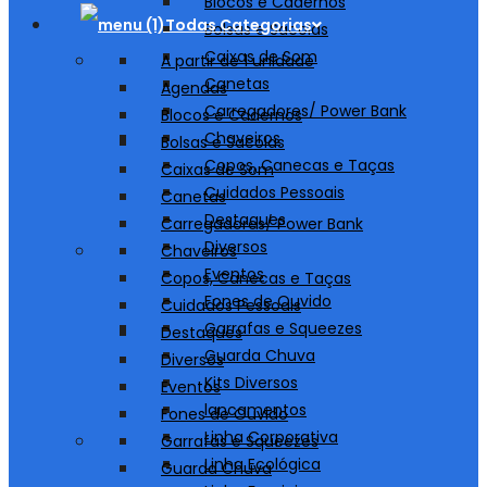
Blocos e Cadernos
Todas Categorias
Bolsas e Sacolas
Caixas de Som
A partir de 1 unidade
Canetas
Agendas
Carregadores/ Power Bank
Blocos e Cadernos
Chaveiros
Bolsas e Sacolas
Copos, Canecas e Taças
Caixas de Som
Cuidados Pessoais
Canetas
Destaques
Carregadores/ Power Bank
Diversos
Chaveiros
Eventos
Copos, Canecas e Taças
Fones de Ouvido
Cuidados Pessoais
Garrafas e Squeezes
Destaques
Guarda Chuva
Diversos
Kits Diversos
Eventos
lancamentos
Fones de Ouvido
Linha Corporativa
Garrafas e Squeezes
Linha Ecológica
Guarda Chuva