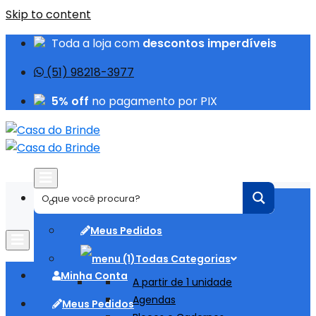
Skip to content
Toda a loja com
descontos imperdíveis
(51) 98218-3977
5% off
no pagamento por PIX
Minha Conta
Meus Pedidos
Todas Categorias
Minha Conta
A partir de 1 unidade
Agendas
Meus Pedidos