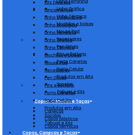
Linha Feminina
Kits Diversos
Linha Gráfica
lancamentos
Linha Térmica
Linha Corporativa
Mochilas e bolsas
Linha Ecológica
Mouse Pad
Linha Feminina
Necessaires
Linha Gráfica
Pen Drives
Linha Térmica
Pins e Bottons
Mochilas e bolsas
Porta Canetas
Mouse Pad
Porta Celular
Necessaires
Produtos em Alta
Pen Drives
Sacolas
Pins e Bottons
Tabuas e Kits
Porta Canetas
Porta Celular
Copos, Canecas e Taças
Produtos em Alta
Canecas
Sacolas
Copos plásticos
Tabuas e Kits
Copos térmicos
Copos, Canecas e Taças