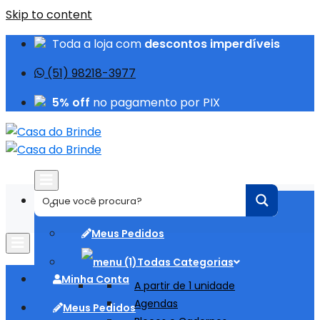
Skip to content
Toda a loja com
descontos imperdíveis
(51) 98218-3977
5% off
no pagamento por PIX
Minha Conta
Meus Pedidos
Todas Categorias
Minha Conta
A partir de 1 unidade
Agendas
Meus Pedidos