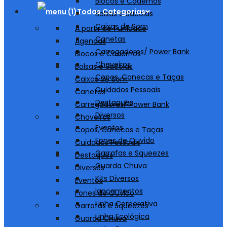
Blocos e Cadernos
Todas Categorias
Bolsas e Sacolas
Caixas de Som
A partir de 1 unidade
Canetas
Agendas
Carregadores/ Power Bank
Blocos e Cadernos
Chaveiros
Bolsas e Sacolas
Copos, Canecas e Taças
Caixas de Som
Cuidados Pessoais
Canetas
Destaques
Carregadores/ Power Bank
Diversos
Chaveiros
Eventos
Copos, Canecas e Taças
Fones de Ouvido
Cuidados Pessoais
Garrafas e Squeezes
Destaques
Guarda Chuva
Diversos
Kits Diversos
Eventos
lancamentos
Fones de Ouvido
Linha Corporativa
Garrafas e Squeezes
Linha Ecológica
Guarda Chuva