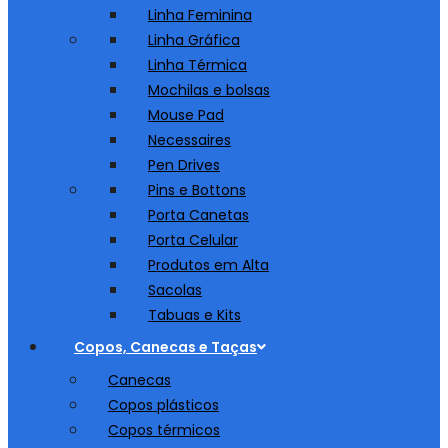
Linha Feminina
Linha Gráfica
Linha Térmica
Mochilas e bolsas
Mouse Pad
Necessaires
Pen Drives
Pins e Bottons
Porta Canetas
Porta Celular
Produtos em Alta
Sacolas
Tabuas e Kits
Copos, Canecas e Taças
Canecas
Copos plásticos
Copos térmicos