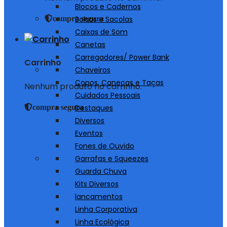
Blocos e Cadernos
compra segura
Bolsas e Sacolas
Caixas de Som
Canetas
Carregadores/ Power Bank
Carrinho
Chaveiros
Copos, Canecas e Taças
Nenhum produto no carrinho.
Cuidados Pessoais
compra segura
Destaques
Diversos
Eventos
Fones de Ouvido
Garrafas e Squeezes
Guarda Chuva
Kits Diversos
lancamentos
Linha Corporativa
Linha Ecológica