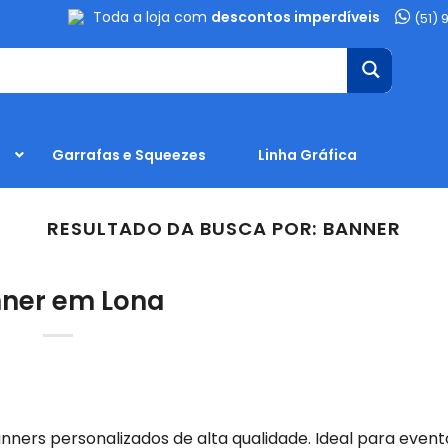
Toda a loja com
descontos imperdíveis
(51) 
Garrafas e Squeezes
Linha Gráfica
RESULTADO DA BUSCA POR:
BANNER
ner em Lona
ners personalizados de alta qualidade. Ideal para event