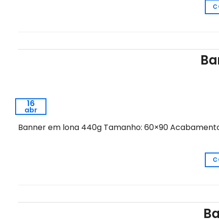
C
Ba
16
abr
Banner em lona 440g Tamanho: 60×90 Acabamento c
C
Ba