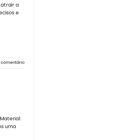
atrair a
ecisos e
 comentário
aterial:
mos uma