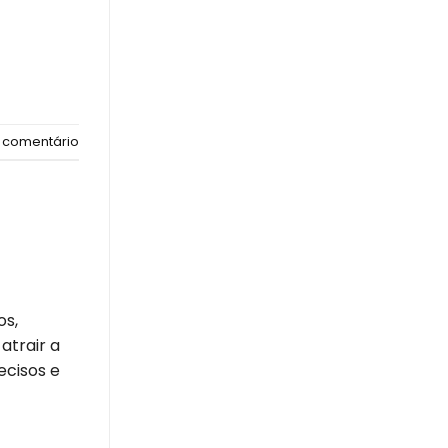
 comentário
os,
atrair a
ecisos e