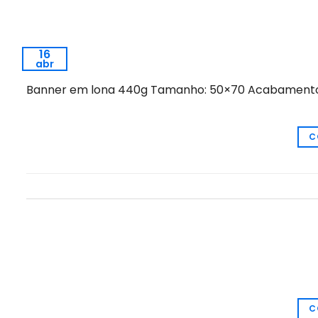
16
abr
Banner em lona 440g Tamanho: 50×70 Acabamento c
C
C