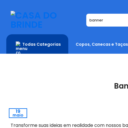
Skip
to
content
Todas Categorias
Copos, Canecas e Taças
Ban
19
maio
Transforme suas ideias em realidade com nossos ban