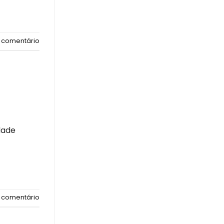
 comentário
dade
 comentário