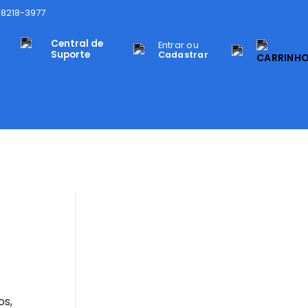
98218-3977
Central de
Entrar ou
Suporte
Cadastrar
os,