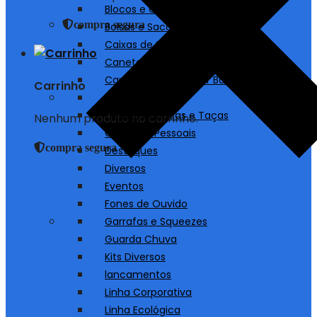
Blocos e Cadernos
compra segura
Bolsas e Sacolas
Caixas de Som
Canetas
Carregadores/ Power Bank
Carrinho
Chaveiros
Copos, Canecas e Taças
Nenhum produto no carrinho.
Cuidados Pessoais
compra segura
Destaques
Diversos
Eventos
Fones de Ouvido
Garrafas e Squeezes
Guarda Chuva
Kits Diversos
lancamentos
Linha Corporativa
Linha Ecológica