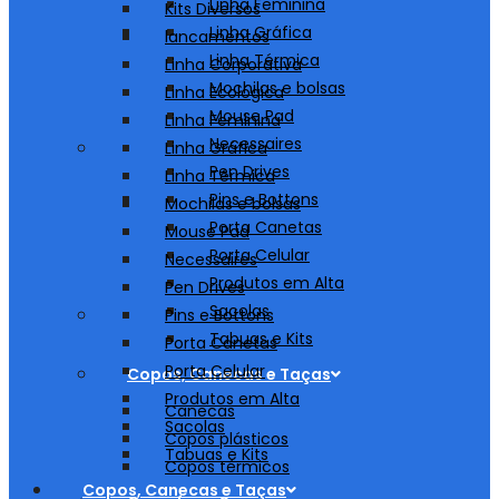
Linha Feminina
Kits Diversos
Linha Gráfica
lancamentos
Linha Térmica
Linha Corporativa
Mochilas e bolsas
Linha Ecológica
Mouse Pad
Linha Feminina
Necessaires
Linha Gráfica
Pen Drives
Linha Térmica
Pins e Bottons
Mochilas e bolsas
Porta Canetas
Mouse Pad
Porta Celular
Necessaires
Produtos em Alta
Pen Drives
Sacolas
Pins e Bottons
Tabuas e Kits
Porta Canetas
Porta Celular
Copos, Canecas e Taças
Produtos em Alta
Canecas
Sacolas
Copos plásticos
Tabuas e Kits
Copos térmicos
Copos, Canecas e Taças