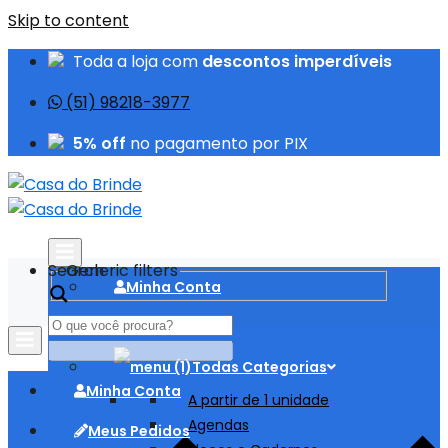
Skip to content
Toda a loja com
descontos imperdíveis
(51) 98218-3977
5% off
no pagamento por PIX
Search
Generic filters
Minha Conta
Meus Pedidos
Todas Categorias
Minha Conta
A partir de 1 unidade
Agendas
Meus Pedidos