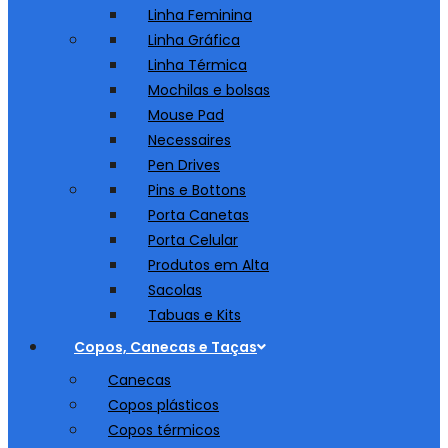
Linha Feminina
Linha Gráfica
Linha Térmica
Mochilas e bolsas
Mouse Pad
Necessaires
Pen Drives
Pins e Bottons
Porta Canetas
Porta Celular
Produtos em Alta
Sacolas
Tabuas e Kits
Copos, Canecas e Taças
Canecas
Copos plásticos
Copos térmicos