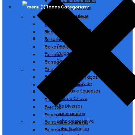
Blocos e Cadernos
Todas Categorias
Bolsas e Sacolas
Caixas de Som
A partir de 1 unidade
Canetas
Agendas
Carregadores/ Power Bank
Blocos e Cadernos
Chaveiros
Bolsas e Sacolas
Copos, Canecas e Taças
Caixas de Som
Cuidados Pessoais
Canetas
Destaques
Carregadores/ Power Bank
Diversos
Chaveiros
Eventos
Copos, Canecas e Taças
Fones de Ouvido
Cuidados Pessoais
Garrafas e Squeezes
Destaques
Guarda Chuva
Diversos
Kits Diversos
Eventos
lancamentos
Fones de Ouvido
Linha Corporativa
Garrafas e Squeezes
Linha Ecológica
Guarda Chuva