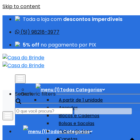
Skip to content
Toda a loja com
descontos imperdíveis
(51) 98218-3977
5% off
no pagamento por PIX
Todas Categorias
Search
Generic filters
A partir de 1 unidade
Agendas
Blocos e Cadernos
Bolsas e Sacolas
Caixas de Som
Todas Categorias
Canetas