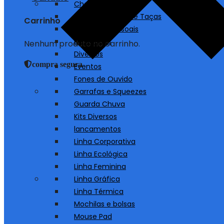
Chaveiros
Copos, Canecas e Taças
Carrinho
Cuidados Pessoais
Destaques
Nenhum produto no carrinho.
Diversos
compra segura
Eventos
Fones de Ouvido
Garrafas e Squeezes
Guarda Chuva
Kits Diversos
lancamentos
Linha Corporativa
Linha Ecológica
Linha Feminina
Linha Gráfica
Linha Térmica
Mochilas e bolsas
Mouse Pad