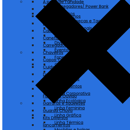
A partir de 1 unidade
Carregadores/ Power Bank
Agendas
Chaveiros
Blocos e Cadernos
Copos, Canecas e Taças
Bolsas e Sacolas
Cuidados Pessoais
Caixas de Som
Destaques
Canetas
Diversos
Carregadores/ Power Bank
Eventos
Chaveiros
Fones de Ouvido
Copos, Canecas e Taças
Garrafas e Squeezes
Cuidados Pessoais
Guarda Chuva
Destaques
Kits Diversos
Diversos
lancamentos
Eventos
Linha Corporativa
Fones de Ouvido
Linha Ecológica
Garrafas e Squeezes
Linha Feminina
Guarda Chuva
Linha Gráfica
Kits Diversos
Linha Térmica
lancamentos
Mochilas e bolsas