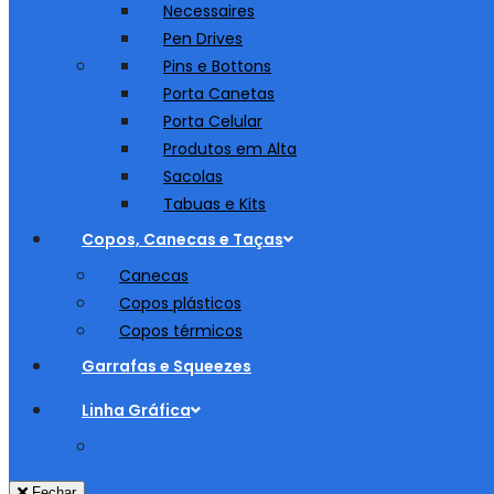
Necessaires
Pen Drives
Pins e Bottons
Porta Canetas
Porta Celular
Produtos em Alta
Sacolas
Tabuas e Kits
Copos, Canecas e Taças
Canecas
Copos plásticos
Copos térmicos
Garrafas e Squeezes
Linha Gráfica
Fechar