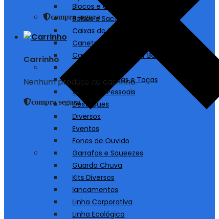
Blocos e Cadernos
compra segura
Bolsas e Sacolas
Caixas de Som
Canetas
Carregadores/ Power Bank
Carrinho
Chaveiros
Copos, Canecas e Taças
Nenhum produto no carrinho.
Cuidados Pessoais
compra segura
Destaques
Diversos
Eventos
Fones de Ouvido
Garrafas e Squeezes
Guarda Chuva
Kits Diversos
lancamentos
Linha Corporativa
Linha Ecológica