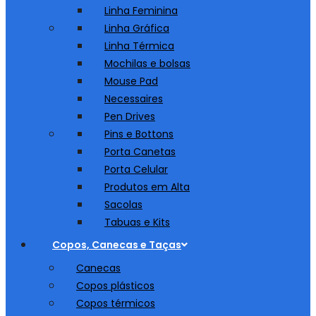
Linha Feminina
Linha Gráfica
Linha Térmica
Mochilas e bolsas
Mouse Pad
Necessaires
Pen Drives
Pins e Bottons
Porta Canetas
Porta Celular
Produtos em Alta
Sacolas
Tabuas e Kits
Copos, Canecas e Taças
Canecas
Copos plásticos
Copos térmicos