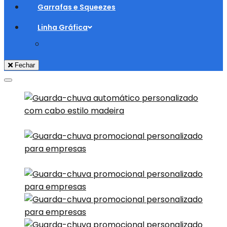
Garrafas e Squeezes
Linha Gráfica
Fechar
Adicionar aos Favoritos