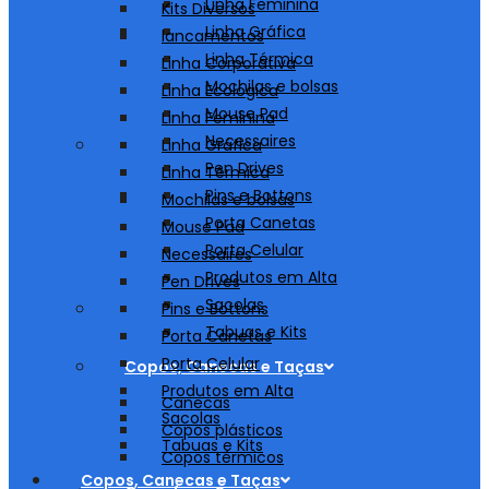
Linha Feminina
Kits Diversos
Linha Gráfica
lancamentos
Linha Térmica
Linha Corporativa
Mochilas e bolsas
Linha Ecológica
Mouse Pad
Linha Feminina
Necessaires
Linha Gráfica
Pen Drives
Linha Térmica
Pins e Bottons
Mochilas e bolsas
Porta Canetas
Mouse Pad
Porta Celular
Necessaires
Produtos em Alta
Pen Drives
Sacolas
Pins e Bottons
Tabuas e Kits
Porta Canetas
Porta Celular
Copos, Canecas e Taças
Produtos em Alta
Canecas
Sacolas
Copos plásticos
Tabuas e Kits
Copos térmicos
Copos, Canecas e Taças