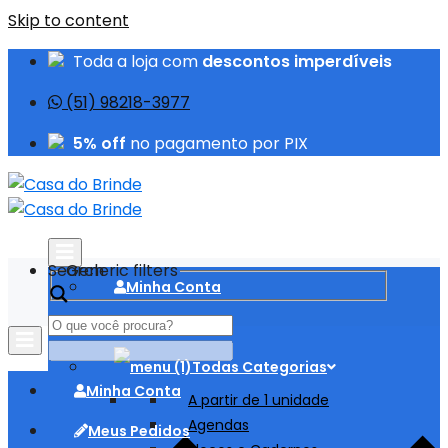
Skip to content
Toda a loja com
descontos imperdíveis
(51) 98218-3977
5% off
no pagamento por PIX
Search
Generic filters
Minha Conta
Meus Pedidos
Todas Categorias
Minha Conta
A partir de 1 unidade
Agendas
Meus Pedidos