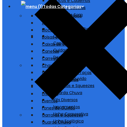
Blocos e Cadernos
Todas Categorias
Bolsas e Sacolas
Caixas de Som
A partir de 1 unidade
Canetas
Agendas
Carregadores/ Power Bank
Blocos e Cadernos
Chaveiros
Bolsas e Sacolas
Copos, Canecas e Taças
Caixas de Som
Cuidados Pessoais
Canetas
Destaques
Carregadores/ Power Bank
Diversos
Chaveiros
Eventos
Copos, Canecas e Taças
Fones de Ouvido
Cuidados Pessoais
Garrafas e Squeezes
Destaques
Guarda Chuva
Diversos
Kits Diversos
Eventos
lancamentos
Fones de Ouvido
Linha Corporativa
Garrafas e Squeezes
Linha Ecológica
Guarda Chuva